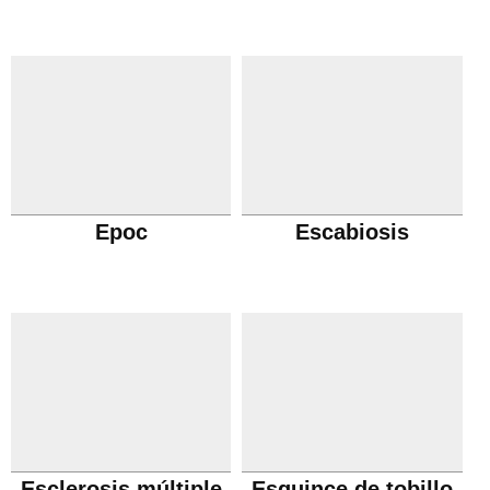
Epoc
Escabiosis
Esclerosis múltiple
Esguince de tobillo